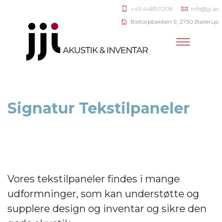
+45 4483 0208
info@jji.as
Baltorpbakken 9, 2750 Ballerup
Signatur Tekstilpaneler
Vores tekstilpaneler findes i mange
udformninger, som kan understøtte og
supplere design og inventar og sikre den