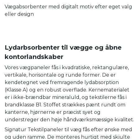
Vægabsorbenter med digitalt motiv efter eget valg
eller design
Lydarbsorbenter til vægge og åbne
kontorlandskaber
Vores vægpaneler fås i kvadratiske, rektangulære,
vertikale, horisontale og runde former. De er
kendetegnet ved fremragende lydabsorption
(Klasse A) og en robust overflade. Kernematerialet
er i ikke-brændbar mineraluld, og tekstilerne fås i
brandklasse B1. Stoffet strækkes pænt rundt om
kanterne, hjørnerne er præcist syet og
understreger den høje håndværksmæssige kvalitet.
Signatur Tekstilpaneler til væg fås efter ønske med
og uden ramme. De monteres hurtigt med skjulte