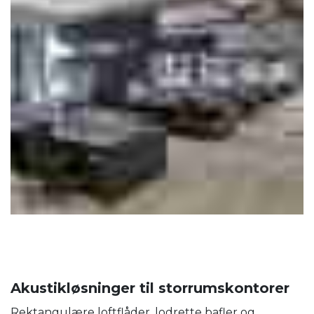
Akustikløsninger til storrumskontorer
Rektangulære loftflåder, lodrette bafler og