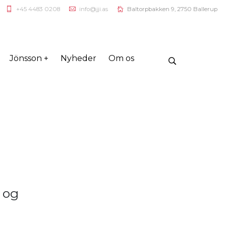
+45 4483 0208
info@jji.as
Baltorpbakken 9, 2750 Ballerup
Jönsson +
Nyheder
Om os
 og