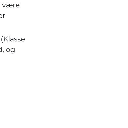
n være
er
(Klasse
d, og