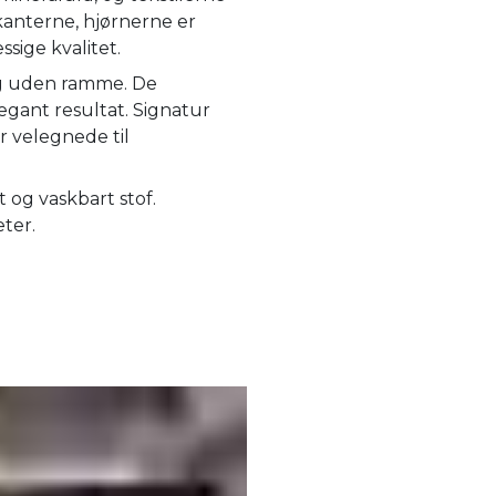
kanterne, hjørnerne er
ige kvalitet.
 og uden ramme. De
egant resultat. Signatur
r velegnede til
og vaskbart stof.
eter.