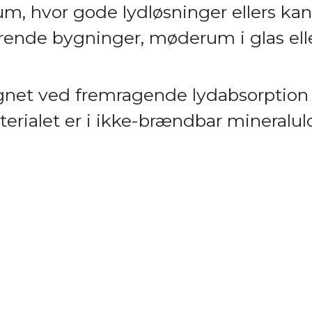
rum, hvor gode lydløsninger ellers ka
rende bygninger, møderum i glas ell
egnet ved fremragende lydabsorption 
erialet er i ikke-brændbar mineralul