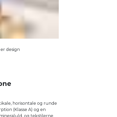
ler design
bne
tikale, horisontale og runde
tion (Klasse A) og en
mineraluld, og tekstilerne