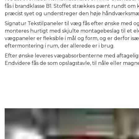
fås i brandklasse B1. Stoffet strækkes pænt rundt om 
præcist syet og understreger den høje håndværksmæss
Signatur Tekstilpaneler til væg fås efter ønske med
monteres hurtigt med skjulte montagebeslag til et el
vægpaneler er fleksible i mål og form, og er derfor isæ
eftermontering i rum, der allerede er i brug.
Efter ønske leveres vægabsorbenterne med aftageligt 
Endvidere fås de som opslagstavle, til nåle eller magn