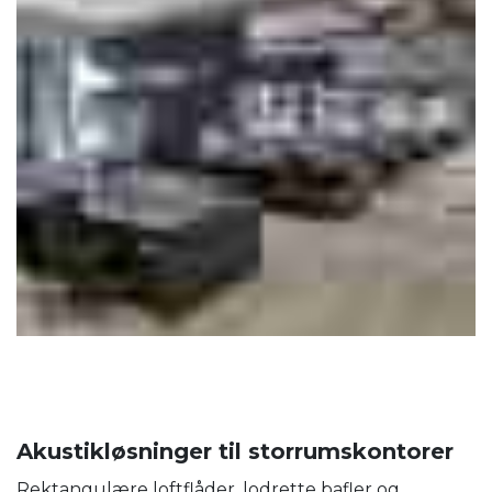
Akustikløsninger til storrumskontorer
Rektangulære loftflåder, lodrette bafler og