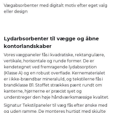
Vægabsorbenter med digitalt motiv efter eget valg
eller design
Lydarbsorbenter til vægge og åbne
kontorlandskaber
Vores vægpaneler fås i kvadratiske, rektangulære,
vertikale, horisontale og runde former. De er
kendetegnet ved fremragende lydabsorption
(Klasse A) og en robust overflade. Kernematerialet
er i ikke-brændbar mineraluld, og tekstilerne fås i
brandklasse B1. Stoffet strækkes pænt rundt om
kanterne, hjørnerne er præcist syet og
understreger den høje håndværksmæssige kvalitet.
Signatur Tekstilpaneler til væg fås efter ønske med
og uden ramme. De monteres hurtigt med skjulte