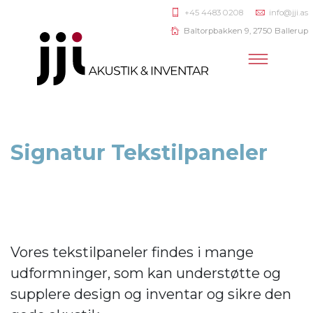
+45 4483 0208
info@jji.as
Baltorpbakken 9, 2750 Ballerup
Signatur Tekstilpaneler
Vores tekstilpaneler findes i mange
udformninger, som kan understøtte og
supplere design og inventar og sikre den