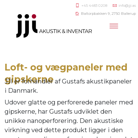
+45 4483 0208
info@jji.as
Baltorpbakken 9, 2750 Ballerup
Loft- og vægpaneler med
gipskerne
JJI er forhandler af
Gustafs akustikpaneler
i Danmark.
Udover glatte og perforerede paneler med
gipskerne, har Gustafs udviklet den
unikke nanoperforering. Den akustiske
virkning ve
d dette produkt ligger i den