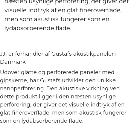
næsten usynlige perforering, der giver det
visuelle indtryk af en glat finéroverflade,
men som akustisk fungerer som en
lydabsorberende flade.
JJI er forhandler af
Gustafs akustikpaneler i
Danmark.
Udover glatte og perforerede paneler med
gipskerne, har Gustafs udviklet den unikke
nanoperforering. Den akustiske virkning ve
d
dette produkt ligger i den næsten usynlige
perforering, der giver det visuelle indtryk af en
glat finéroverflade, men som akustisk fungerer
som en lydabsorberende flade.