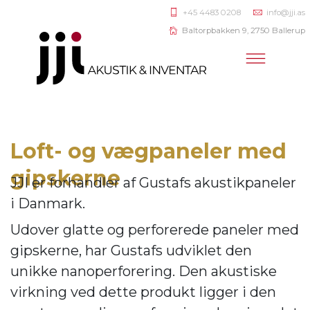
+45 4483 0208
info@jji.as
Baltorpbakken 9, 2750 Ballerup
Loft- og vægpaneler med
gipskerne
JJI er forhandler af
Gustafs akustikpaneler
i Danmark.
Udover glatte og perforerede paneler med
gipskerne, har Gustafs udviklet den
unikke nanoperforering. Den akustiske
virkning ve
d dette produkt ligger i den