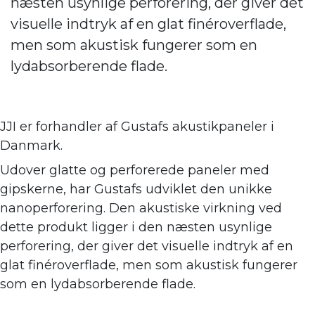
næsten usynlige perforering, der giver det
visuelle indtryk af en glat finéroverflade,
men som akustisk fungerer som en
lydabsorberende flade.
JJI er forhandler af
Gustafs akustikpaneler i
Danmark.
Udover glatte og perforerede paneler med
gipskerne, har Gustafs udviklet den unikke
nanoperforering. Den akustiske virkning ve
d
dette produkt ligger i den næsten usynlige
perforering, der giver det visuelle indtryk af en
glat finéroverflade, men som akustisk fungerer
som en lydabsorberende flade.