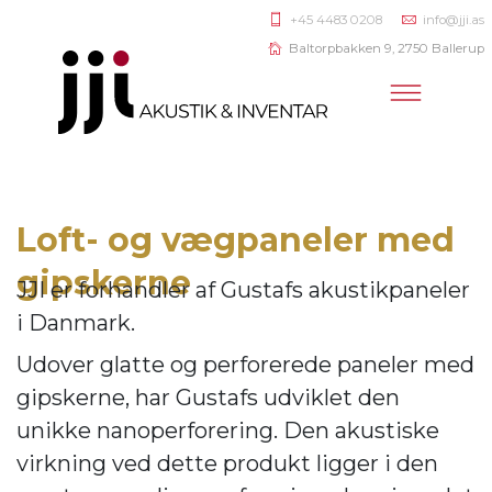
+45 4483 0208
info@jji.as
Baltorpbakken 9, 2750 Ballerup
Loft- og vægpaneler med
gipskerne
JJI er forhandler af
Gustafs akustikpaneler
i Danmark.
Udover glatte og perforerede paneler med
gipskerne, har Gustafs udviklet den
unikke nanoperforering. Den akustiske
virkning ve
d dette produkt ligger i den