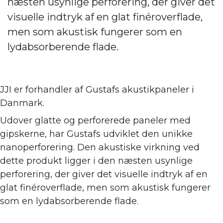
næsten usynlige perforering, der giver det
visuelle indtryk af en glat finéroverflade,
men som akustisk fungerer som en
lydabsorberende flade.
JJI er forhandler af
Gustafs akustikpaneler i
Danmark.
Udover glatte og perforerede paneler med
gipskerne, har Gustafs udviklet den unikke
nanoperforering. Den akustiske virkning ve
d
dette produkt ligger i den næsten usynlige
perforering, der giver det visuelle indtryk af en
glat finéroverflade, men som akustisk fungerer
som en lydabsorberende flade.