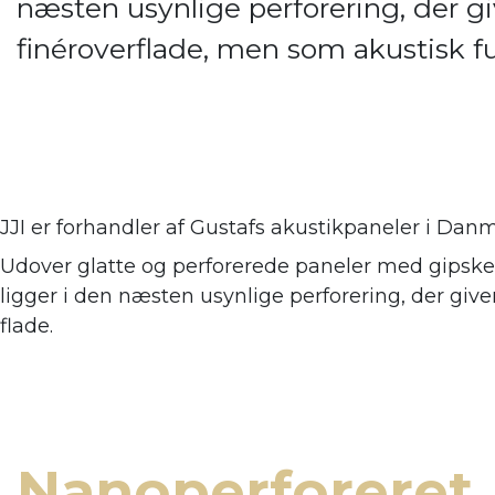
næsten usynlige perforering, der giv
finéroverflade, men som akustisk 
JJI er forhandler af
Gustafs akustikpaneler i Danm
Udover glatte og perforerede paneler med gipsker
ligger i den næsten usynlige perforering, der giv
flade.
Nanoperforeret