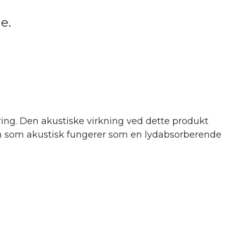
de.
ing. Den akustiske virkning ve
d dette produkt
 men som akustisk fungerer som en lydabsorberende