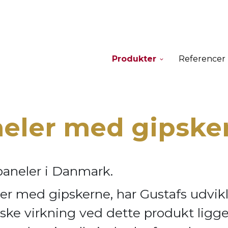
Produkter
Referencer
neler med gipske
paneler i Danmark.
er med gipskerne, har Gustafs udvik
ske virkning ve
d dette produkt ligge