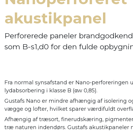
akustikpanel
Perforerede paneler brandgodkend
som B-s1,d0 for den fulde opbygni
Fra normal synsafstand er Nano-perforeringen u
lydabsorbering i klasse B (αw 0,85).
Gustafs Nano er mindre afhængig af isolering og
vægge og lofter, hvilket sparer værdifuldt overfl
Afhængig af træsort, finerudskæring, pigmenter
træ naturen indendørs. Gustafs
akustikpaneler 