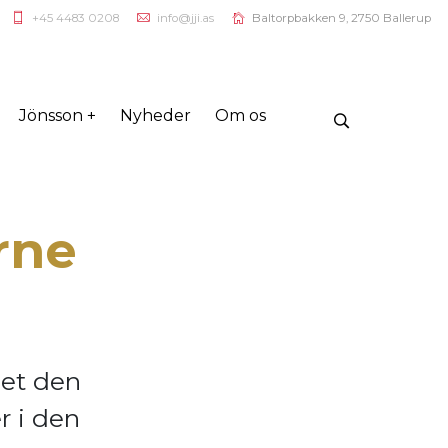
+45 4483 0208
info@jji.as
Baltorpbakken 9, 2750 Ballerup
Jönsson +
Nyheder
Om os
rne
let den
r i den