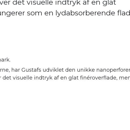
er det visuelle indtryk af en glat
fungerer som en lydabsorberende fla
ark.
ne, har Gustafs udviklet den unikke nanoperforer
er det visuelle indtryk af en glat finéroverflade,