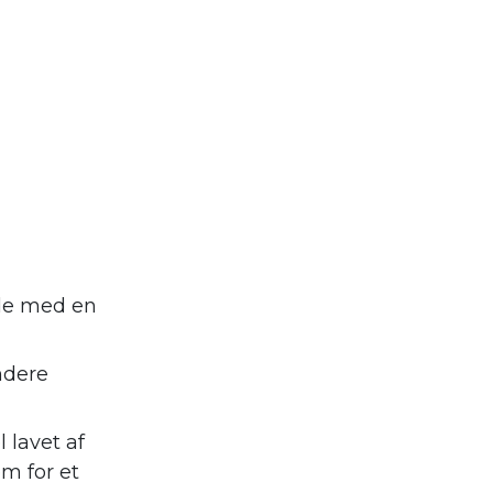
nde med en
ndere
 lavet af
m for et