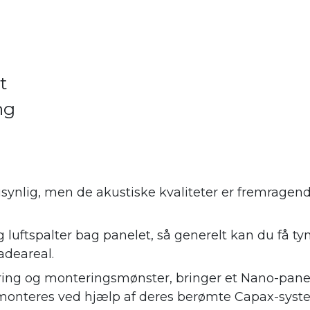
t
ng
synlig, men de akustiske kvaliteter er fremrage
 luftspalter bag panelet, så generelt kan du få ty
adeareal.
ing og monteringsmønster, bringer et Nano-panel
monteres ved hjælp af deres berømte Capax-syste