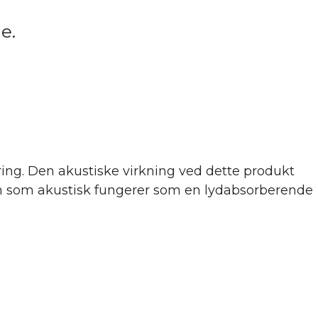
de.
ing. Den akustiske virkning ve
d dette produkt
 men som akustisk fungerer som en lydabsorberende