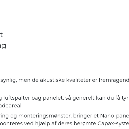
t
ng
synlig, men de akustiske kvaliteter er fremrage
 luftspalter bag panelet, så generelt kan du få ty
adeareal.
ing og monteringsmønster, bringer et Nano-panel
monteres ved hjælp af deres berømte Capax-syste