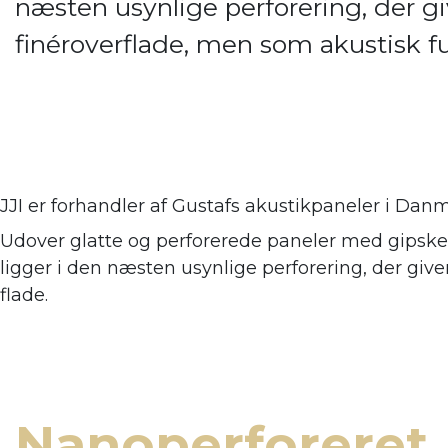
næsten usynlige perforering, der giv
finéroverflade, men som akustisk 
JJI er forhandler af
Gustafs akustikpaneler i Danm
Udover glatte og perforerede paneler med gipsker
ligger i den næsten usynlige perforering, der giv
flade.
Nanoperforeret