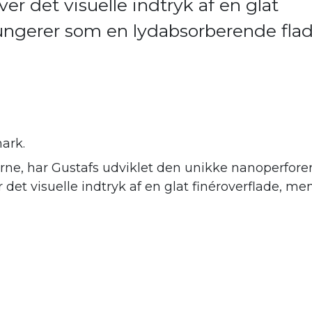
er det visuelle indtryk af en glat
fungerer som en lydabsorberende fla
ark.
ne, har Gustafs udviklet den unikke nanoperforer
er det visuelle indtryk af en glat finéroverflade,