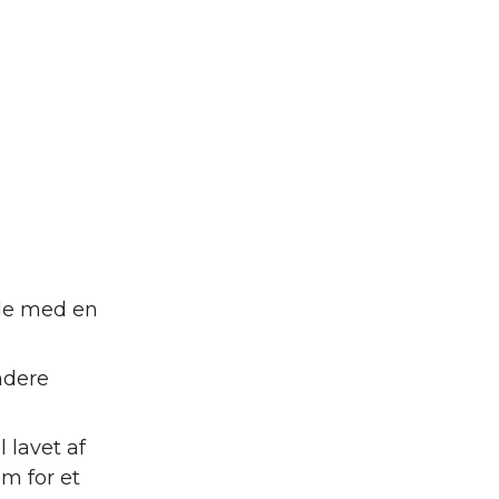
nde med en
ndere
 lavet af
m for et