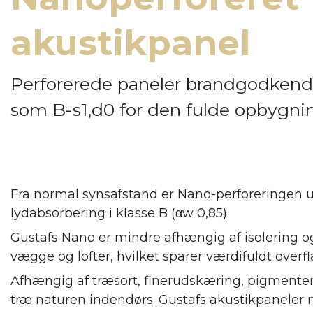
akustikpanel
Perforerede paneler brandgodkend
som B-s1,d0 for den fulde opbygni
Fra normal synsafstand er Nano-perforeringen u
lydabsorbering i klasse B (αw 0,85).
Gustafs Nano er mindre afhængig af isolering og
vægge og lofter, hvilket sparer værdifuldt overfl
Afhængig af træsort, finerudskæring, pigmenter
træ naturen indendørs. Gustafs
akustikpaneler 