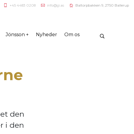
+45 4483 0208
info@jji.as
Baltorpbakken 9, 2750 Ballerup
Jönsson +
Nyheder
Om os
rne
let den
r i den