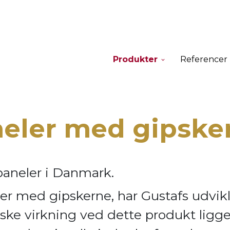
Produkter
Referencer
neler med gipske
paneler i Danmark.
er med gipskerne, har Gustafs udvik
ske virkning ve
d dette produkt ligge