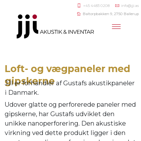
+45 4483 0208
info@jji.as
Baltorpbakken 9, 2750 Ballerup
Loft- og vægpaneler med
gipskerne
JJI er forhandler af
Gustafs akustikpaneler
i Danmark.
Udover glatte og perforerede paneler med
gipskerne, har Gustafs udviklet den
unikke nanoperforering. Den akustiske
virkning ve
d dette produkt ligger i den