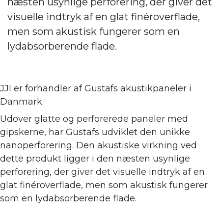
næsten usynlige perforering, der giver det
visuelle indtryk af en glat finéroverflade,
men som akustisk fungerer som en
lydabsorberende flade.
JJI er forhandler af
Gustafs akustikpaneler i
Danmark.
Udover glatte og perforerede paneler med
gipskerne, har Gustafs udviklet den unikke
nanoperforering. Den akustiske virkning ve
d
dette produkt ligger i den næsten usynlige
perforering, der giver det visuelle indtryk af en
glat finéroverflade, men som akustisk fungerer
som en lydabsorberende flade.