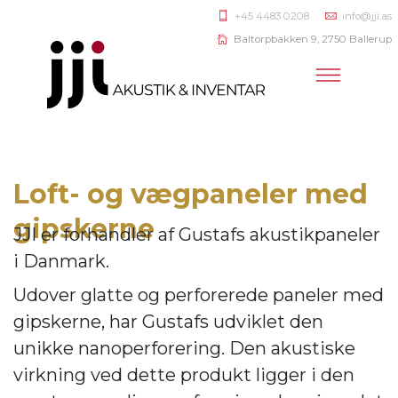
+45 4483 0208
info@jji.as
Baltorpbakken 9, 2750 Ballerup
Loft- og vægpaneler med
gipskerne
JJI er forhandler af
Gustafs akustikpaneler
i Danmark.
Udover glatte og perforerede paneler med
gipskerne, har Gustafs udviklet den
unikke nanoperforering. Den akustiske
virkning ve
d dette produkt ligger i den