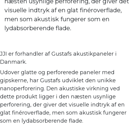
næsten usynlige perforering, der giver det
visuelle indtryk af en glat finéroverflade,
men som akustisk fungerer som en
lydabsorberende flade.
JJI er forhandler af
Gustafs akustikpaneler i
Danmark.
Udover glatte og perforerede paneler med
gipskerne, har Gustafs udviklet den unikke
nanoperforering. Den akustiske virkning ve
d
dette produkt ligger i den næsten usynlige
perforering, der giver det visuelle indtryk af en
glat finéroverflade, men som akustisk fungerer
som en lydabsorberende flade.