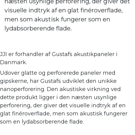
næsten usynlige perforering, der giver det
visuelle indtryk af en glat finéroverflade,
men som akustisk fungerer som en
lydabsorberende flade.
JJI er forhandler af
Gustafs akustikpaneler i
Danmark.
Udover glatte og perforerede paneler med
gipskerne, har Gustafs udviklet den unikke
nanoperforering. Den akustiske virkning ve
d
dette produkt ligger i den næsten usynlige
perforering, der giver det visuelle indtryk af en
glat finéroverflade, men som akustisk fungerer
som en lydabsorberende flade.