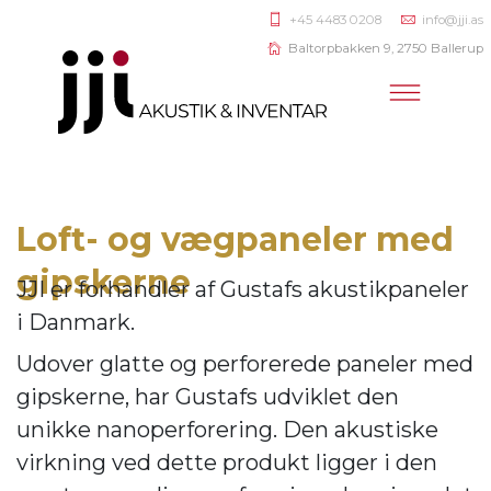
+45 4483 0208
info@jji.as
Baltorpbakken 9, 2750 Ballerup
Loft- og vægpaneler med
gipskerne
JJI er forhandler af
Gustafs akustikpaneler
i Danmark.
Udover glatte og perforerede paneler med
gipskerne, har Gustafs udviklet den
unikke nanoperforering. Den akustiske
virkning ve
d dette produkt ligger i den