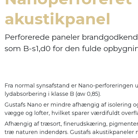
akustikpanel
Perforerede paneler brandgodkend
som B-s1,d0 for den fulde opbygni
Fra normal synsafstand er Nano-perforeringen u
lydabsorbering i klasse B (αw 0,85).
Gustafs Nano er mindre afhængig af isolering og
vægge og lofter, hvilket sparer værdifuldt overfl
Afhængig af træsort, finerudskæring, pigmenter
træ naturen indendørs. Gustafs
akustikpaneler 