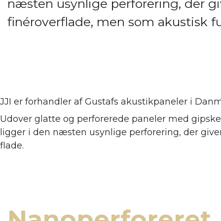
næsten usynlige perforering, der giv
finéroverflade, men som akustisk 
JJI er forhandler af
Gustafs akustikpaneler i Danm
Udover glatte og perforerede paneler med gipsker
ligger i den næsten usynlige perforering, der giv
flade.
Nanoperforeret