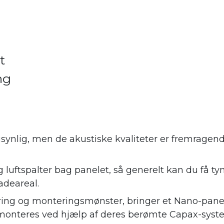
t
ng
synlig, men de akustiske kvaliteter er fremrage
 luftspalter bag panelet, så generelt kan du få ty
adeareal.
ing og monteringsmønster, bringer et Nano-panel
monteres ved hjælp af deres berømte Capax-syste