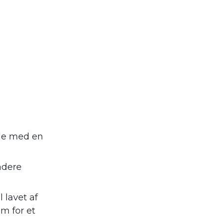
nde med en
ndere
 lavet af
m for et