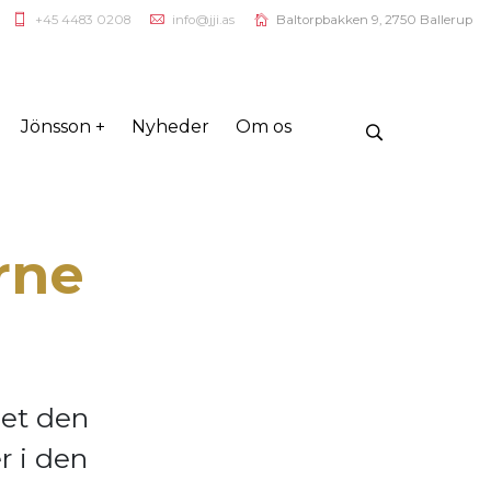
+45 4483 0208
info@jji.as
Baltorpbakken 9, 2750 Ballerup
Jönsson +
Nyheder
Om os
rne
let den
r i den