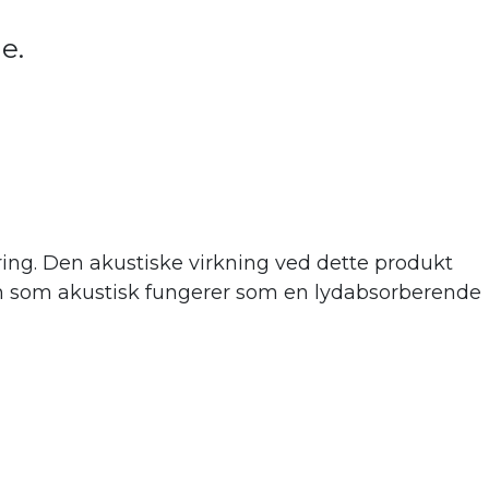
de.
ing. Den akustiske virkning ve
d dette produkt
 men som akustisk fungerer som en lydabsorberende