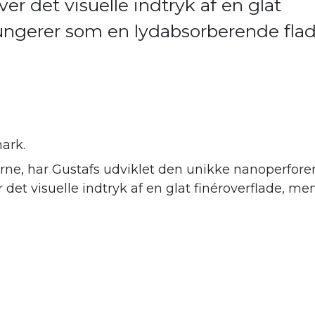
er det visuelle indtryk af en glat
fungerer som en lydabsorberende fla
ark.
ne, har Gustafs udviklet den unikke nanoperforer
er det visuelle indtryk af en glat finéroverflade,