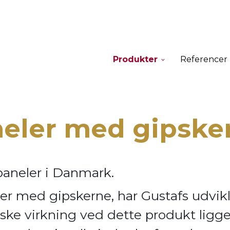
Produkter
Referencer
neler med gipske
paneler i Danmark.
er med gipskerne, har Gustafs udvik
ske virkning ve
d dette produkt ligge