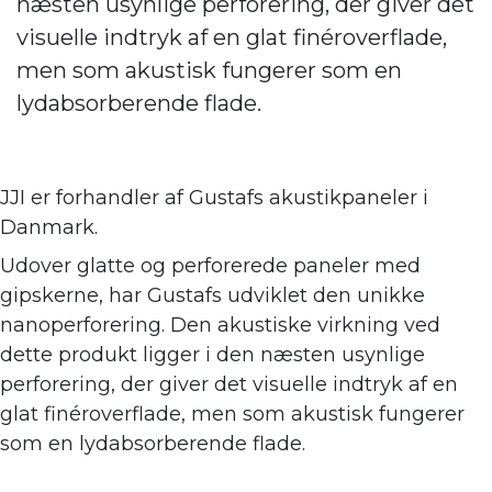
næsten usynlige perforering, der giver det
visuelle indtryk af en glat finéroverflade,
men som akustisk fungerer som en
lydabsorberende flade.
JJI er forhandler af
Gustafs akustikpaneler i
Danmark.
Udover glatte og perforerede paneler med
gipskerne, har Gustafs udviklet den unikke
nanoperforering. Den akustiske virkning ve
d
dette produkt ligger i den næsten usynlige
perforering, der giver det visuelle indtryk af en
glat finéroverflade, men som akustisk fungerer
som en lydabsorberende flade.