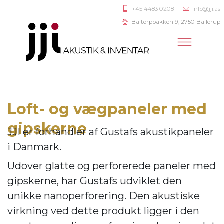
+45 4483 0208
info@jji.as
Baltorpbakken 9, 2750 Ballerup
Loft- og vægpaneler med
gipskerne
JJI er forhandler af
Gustafs akustikpaneler
i Danmark.
Udover glatte og perforerede paneler med
gipskerne, har Gustafs udviklet den
unikke nanoperforering. Den akustiske
virkning ve
d dette produkt ligger i den