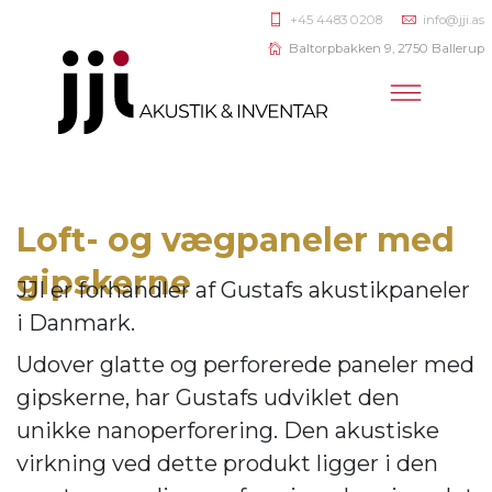
+45 4483 0208
info@jji.as
Baltorpbakken 9, 2750 Ballerup
Loft- og vægpaneler med
gipskerne
JJI er forhandler af
Gustafs akustikpaneler
i Danmark.
Udover glatte og perforerede paneler med
gipskerne, har Gustafs udviklet den
unikke nanoperforering. Den akustiske
virkning ve
d dette produkt ligger i den