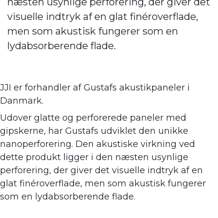
næsten usynlige perforering, der giver det
visuelle indtryk af en glat finéroverflade,
men som akustisk fungerer som en
lydabsorberende flade.
JJI er forhandler af
Gustafs akustikpaneler i
Danmark.
Udover glatte og perforerede paneler med
gipskerne, har Gustafs udviklet den unikke
nanoperforering. Den akustiske virkning ve
d
dette produkt ligger i den næsten usynlige
perforering, der giver det visuelle indtryk af en
glat finéroverflade, men som akustisk fungerer
som en lydabsorberende flade.