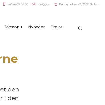
+45 4483 0208
info@jji.as
Baltorpbakken 9, 2750 Ballerup
Jönsson +
Nyheder
Om os
rne
let den
r i den