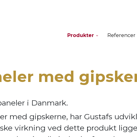
Produkter
Referencer
neler med gipske
paneler i Danmark.
er med gipskerne, har Gustafs udvik
ske virkning ve
d dette produkt ligge