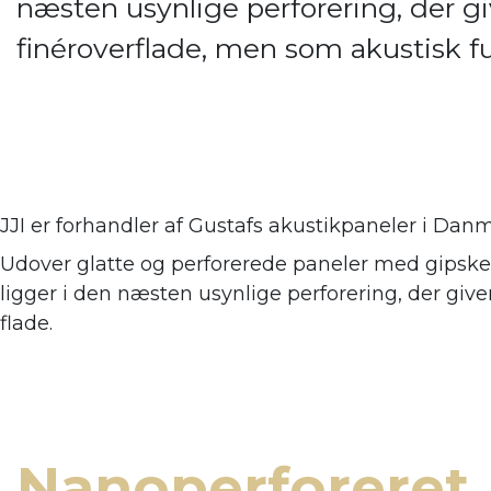
næsten usynlige perforering, der giv
finéroverflade, men som akustisk 
JJI er forhandler af
Gustafs akustikpaneler i Danm
Udover glatte og perforerede paneler med gipsker
ligger i den næsten usynlige perforering, der giv
flade.
Nanoperforeret