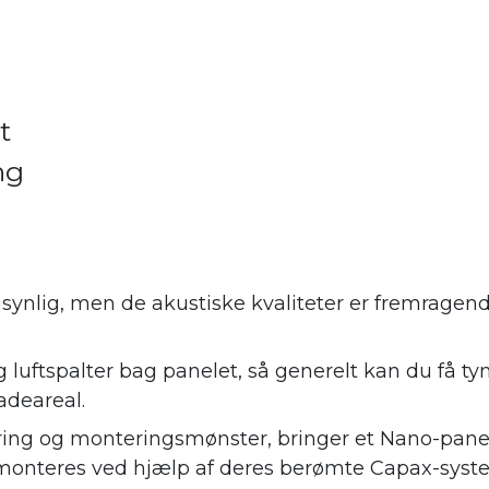
t
ng
synlig, men de akustiske kvaliteter er fremrage
 luftspalter bag panelet, så generelt kan du få ty
adeareal.
ing og monteringsmønster, bringer et Nano-panel
monteres ved hjælp af deres berømte Capax-syste