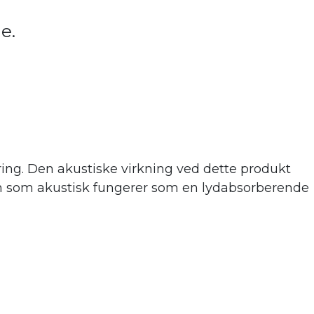
de.
ing. Den akustiske virkning ve
d dette produkt
 men som akustisk fungerer som en lydabsorberende