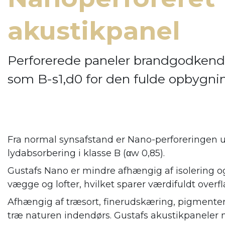
akustikpanel
Perforerede paneler brandgodkend
som B-s1,d0 for den fulde opbygni
Fra normal synsafstand er Nano-perforeringen u
lydabsorbering i klasse B (αw 0,85).
Gustafs Nano er mindre afhængig af isolering og
vægge og lofter, hvilket sparer værdifuldt overfl
Afhængig af træsort, finerudskæring, pigmenter
træ naturen indendørs. Gustafs
akustikpaneler 