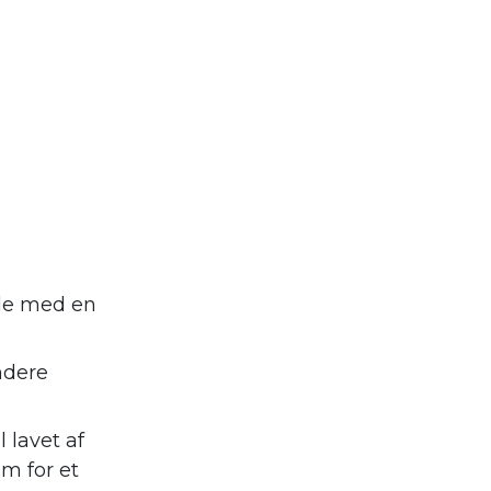
nde med en
ndere
 lavet af
m for et