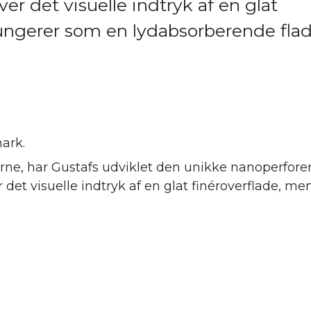
er det visuelle indtryk af en glat
fungerer som en lydabsorberende fla
ark.
ne, har Gustafs udviklet den unikke nanoperforer
er det visuelle indtryk af en glat finéroverflade,