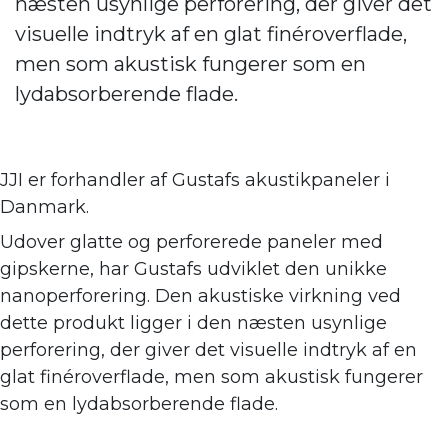
næsten usynlige perforering, der giver det
visuelle indtryk af en glat finéroverflade,
men som akustisk fungerer som en
lydabsorberende flade.
JJI er forhandler af
Gustafs akustikpaneler i
Danmark.
Udover glatte og perforerede paneler med
gipskerne, har Gustafs udviklet den unikke
nanoperforering. Den akustiske virkning ve
d
dette produkt ligger i den næsten usynlige
perforering, der giver det visuelle indtryk af en
glat finéroverflade, men som akustisk fungerer
som en lydabsorberende flade.