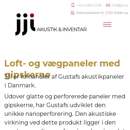
+45 4483 0208
info@jji.as
Baltorpbakken 9, 2750 Ballerup
Loft- og vægpaneler med
gipskerne
JJI er forhandler af
Gustafs akustikpaneler
i Danmark.
Udover glatte og perforerede paneler med
gipskerne, har Gustafs udviklet den
unikke nanoperforering. Den akustiske
virkning ve
d dette produkt ligger i den