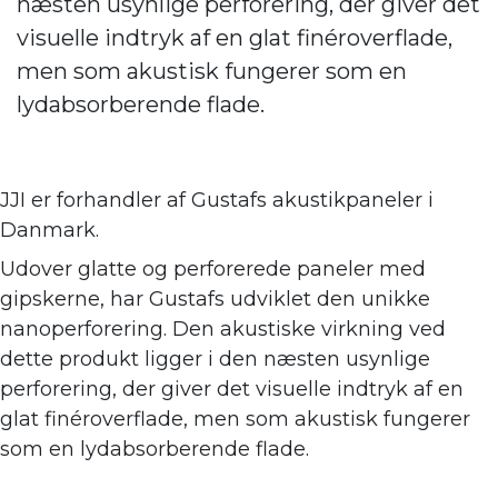
næsten usynlige perforering, der giver det
visuelle indtryk af en glat finéroverflade,
men som akustisk fungerer som en
lydabsorberende flade.
JJI er forhandler af
Gustafs akustikpaneler i
Danmark.
Udover glatte og perforerede paneler med
gipskerne, har Gustafs udviklet den unikke
nanoperforering. Den akustiske virkning ve
d
dette produkt ligger i den næsten usynlige
perforering, der giver det visuelle indtryk af en
glat finéroverflade, men som akustisk fungerer
som en lydabsorberende flade.