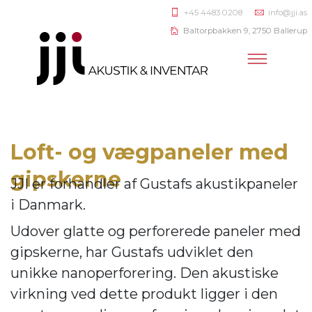
+45 4483 0208
info@jji.as
Baltorpbakken 9, 2750 Ballerup
Loft- og vægpaneler med
gipskerne
JJI er forhandler af
Gustafs akustikpaneler
i Danmark.
Udover glatte og perforerede paneler med
gipskerne, har Gustafs udviklet den
unikke nanoperforering. Den akustiske
virkning ve
d dette produkt ligger i den