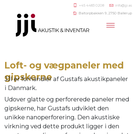
+45 4483 0208
info@jji.as
Baltorpbakken 9, 2750 Ballerup
Loft- og vægpaneler med
gipskerne
JJI er forhandler af
Gustafs akustikpaneler
i Danmark.
Udover glatte og perforerede paneler med
gipskerne, har Gustafs udviklet den
unikke nanoperforering. Den akustiske
virkning ve
d dette produkt ligger i den