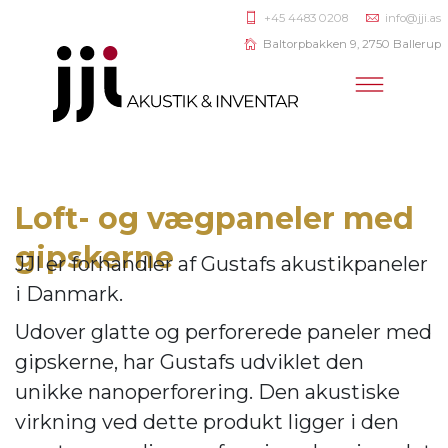
+45 4483 0208
info@jji.as
Baltorpbakken 9, 2750 Ballerup
Loft- og vægpaneler med
gipskerne
JJI er forhandler af
Gustafs akustikpaneler
i Danmark.
Udover glatte og perforerede paneler med
gipskerne, har Gustafs udviklet den
unikke nanoperforering. Den akustiske
virkning ve
d dette produkt ligger i den