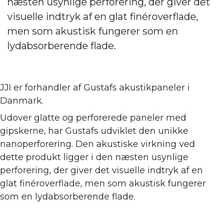
næsten usynlige perforering, der giver det
visuelle indtryk af en glat finéroverflade,
men som akustisk fungerer som en
lydabsorberende flade.
JJI er forhandler af
Gustafs akustikpaneler i
Danmark.
Udover glatte og perforerede paneler med
gipskerne, har Gustafs udviklet den unikke
nanoperforering. Den akustiske virkning ve
d
dette produkt ligger i den næsten usynlige
perforering, der giver det visuelle indtryk af en
glat finéroverflade, men som akustisk fungerer
som en lydabsorberende flade.