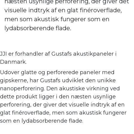
næsten usynlige perforering, der giver det
visuelle indtryk af en glat finéroverflade,
men som akustisk fungerer som en
lydabsorberende flade.
JJI er forhandler af
Gustafs akustikpaneler i
Danmark.
Udover glatte og perforerede paneler med
gipskerne, har Gustafs udviklet den unikke
nanoperforering. Den akustiske virkning ve
d
dette produkt ligger i den næsten usynlige
perforering, der giver det visuelle indtryk af en
glat finéroverflade, men som akustisk fungerer
som en lydabsorberende flade.