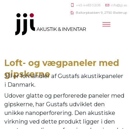
+45 4483 0208
info@jji.as
Baltorpbakken 9, 2750 Ballerup
Loft- og vægpaneler med
gipskerne
JJI er forhandler af
Gustafs akustikpaneler
i Danmark.
Udover glatte og perforerede paneler med
gipskerne, har Gustafs udviklet den
unikke nanoperforering. Den akustiske
virkning ve
d dette produkt ligger i den