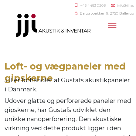
+45 4483 0208
info@jji.as
Baltorpbakken 9, 2750 Ballerup
Loft- og vægpaneler med
gipskerne
JJI er forhandler af
Gustafs akustikpaneler
i Danmark.
Udover glatte og perforerede paneler med
gipskerne, har Gustafs udviklet den
unikke nanoperforering. Den akustiske
virkning ve
d dette produkt ligger i den