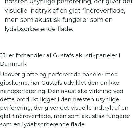
næsten usynlige perforering, der giver det
visuelle indtryk af en glat finéroverflade,
men som akustisk fungerer som en
lydabsorberende flade.
JJI er forhandler af
Gustafs akustikpaneler i
Danmark.
Udover glatte og perforerede paneler med
gipskerne, har Gustafs udviklet den unikke
nanoperforering. Den akustiske virkning ve
d
dette produkt ligger i den næsten usynlige
perforering, der giver det visuelle indtryk af en
glat finéroverflade, men som akustisk fungerer
som en lydabsorberende flade.