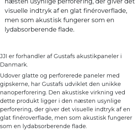
næsten usynlige perforering, der giver det
visuelle indtryk af en glat finéroverflade,
men som akustisk fungerer som en
lydabsorberende flade.
JJI er forhandler af
Gustafs akustikpaneler i
Danmark.
Udover glatte og perforerede paneler med
gipskerne, har Gustafs udviklet den unikke
nanoperforering. Den akustiske virkning ve
d
dette produkt ligger i den næsten usynlige
perforering, der giver det visuelle indtryk af en
glat finéroverflade, men som akustisk fungerer
som en lydabsorberende flade.