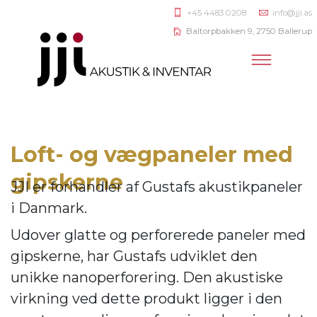
+45 4483 0208
info@jji.as
Baltorpbakken 9, 2750 Ballerup
Loft- og vægpaneler med
gipskerne
JJI er forhandler af
Gustafs akustikpaneler
i Danmark.
Udover glatte og perforerede paneler med
gipskerne, har Gustafs udviklet den
unikke nanoperforering. Den akustiske
virkning ve
d dette produkt ligger i den