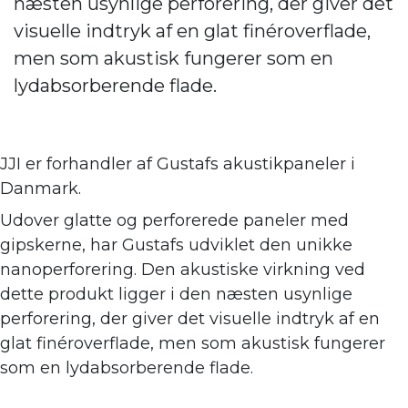
næsten usynlige perforering, der giver det
visuelle indtryk af en glat finéroverflade,
men som akustisk fungerer som en
lydabsorberende flade.
JJI er forhandler af
Gustafs akustikpaneler i
Danmark.
Udover glatte og perforerede paneler med
gipskerne, har Gustafs udviklet den unikke
nanoperforering. Den akustiske virkning ve
d
dette produkt ligger i den næsten usynlige
perforering, der giver det visuelle indtryk af en
glat finéroverflade, men som akustisk fungerer
som en lydabsorberende flade.