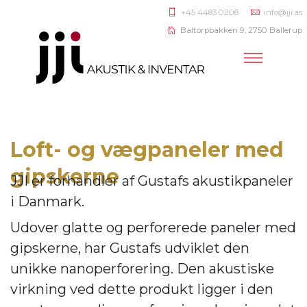
+45 4483 0208
info@jji.as
Baltorpbakken 9, 2750 Ballerup
Loft- og vægpaneler med
gipskerne
JJI er forhandler af
Gustafs akustikpaneler
i Danmark.
Udover glatte og perforerede paneler med
gipskerne, har Gustafs udviklet den
unikke nanoperforering. Den akustiske
virkning ve
d dette produkt ligger i den