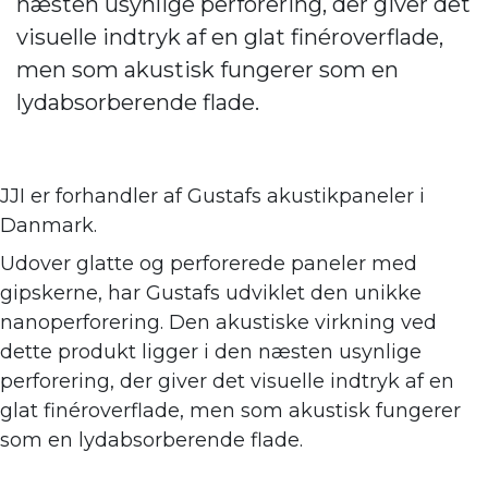
næsten usynlige perforering, der giver det
visuelle indtryk af en glat finéroverflade,
men som akustisk fungerer som en
lydabsorberende flade.
JJI er forhandler af
Gustafs akustikpaneler i
Danmark.
Udover glatte og perforerede paneler med
gipskerne, har Gustafs udviklet den unikke
nanoperforering. Den akustiske virkning ve
d
dette produkt ligger i den næsten usynlige
perforering, der giver det visuelle indtryk af en
glat finéroverflade, men som akustisk fungerer
som en lydabsorberende flade.