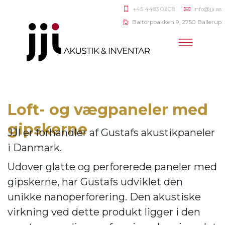
+45 4483 0208
info@jji.as
Baltorpbakken 9, 2750 Ballerup
Loft- og vægpaneler med
gipskerne
JJI er forhandler af
Gustafs akustikpaneler
i Danmark.
Udover glatte og perforerede paneler med
gipskerne, har Gustafs udviklet den
unikke nanoperforering. Den akustiske
virkning ve
d dette produkt ligger i den