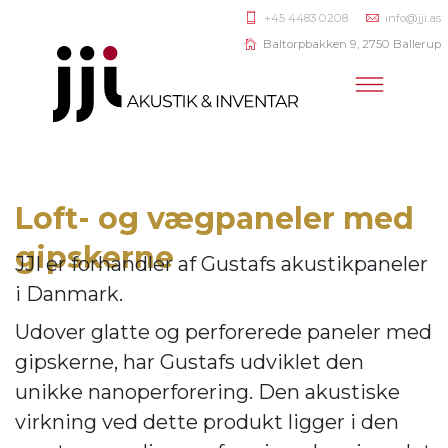
+45 4483 0208
info@jji.as
Baltorpbakken 9, 2750 Ballerup
Loft- og vægpaneler med
gipskerne
JJI er forhandler af
Gustafs akustikpaneler
i Danmark.
Udover glatte og perforerede paneler med
gipskerne, har Gustafs udviklet den
unikke nanoperforering. Den akustiske
virkning ve
d dette produkt ligger i den