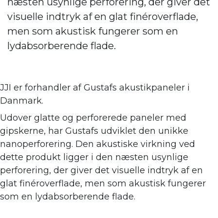
næsten usynlige perforering, der giver det
visuelle indtryk af en glat finéroverflade,
men som akustisk fungerer som en
lydabsorberende flade.
JJI er forhandler af
Gustafs akustikpaneler i
Danmark.
Udover glatte og perforerede paneler med
gipskerne, har Gustafs udviklet den unikke
nanoperforering. Den akustiske virkning ve
d
dette produkt ligger i den næsten usynlige
perforering, der giver det visuelle indtryk af en
glat finéroverflade, men som akustisk fungerer
som en lydabsorberende flade.