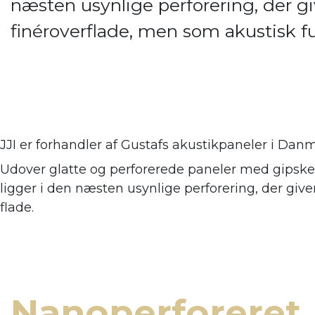
næsten usynlige perforering, der giv
finéroverflade, men som akustisk 
JJI er forhandler af
Gustafs akustikpaneler i Danm
Udover glatte og perforerede paneler med gipsker
ligger i den næsten usynlige perforering, der giv
flade.
Nanoperforeret