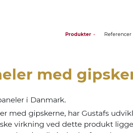
Produkter
Referencer
neler med gipske
paneler i Danmark.
er med gipskerne, har Gustafs udvik
ske virkning ve
d dette produkt ligge