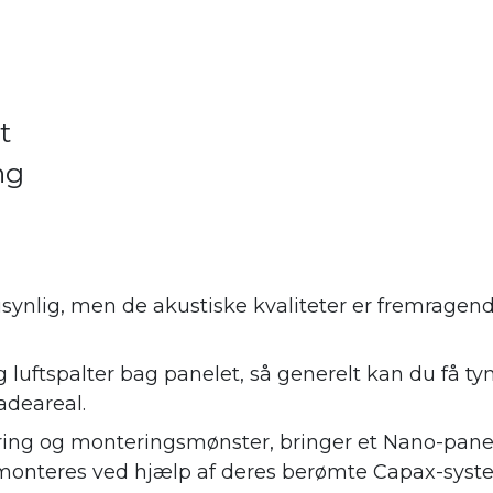
t
ng
synlig, men de akustiske kvaliteter er fremrage
 luftspalter bag panelet, så generelt kan du få ty
adeareal.
ing og monteringsmønster, bringer et Nano-panel
monteres ved hjælp af deres berømte Capax-syste