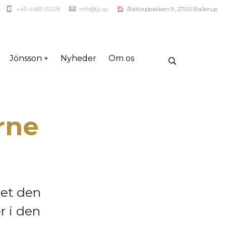
+45 4483 0208
info@jji.as
Baltorpbakken 9, 2750 Ballerup
Jönsson +
Nyheder
Om os
rne
let den
r i den