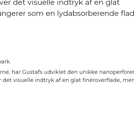
er det visuelle indtryk af en glat
fungerer som en lydabsorberende fla
ark.
ne, har Gustafs udviklet den unikke nanoperforer
er det visuelle indtryk af en glat finéroverflade,