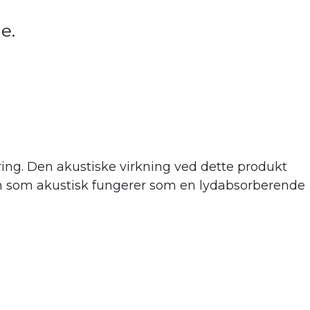
de.
ing. Den akustiske virkning ve
d dette produkt
 men som akustisk fungerer som en lydabsorberende