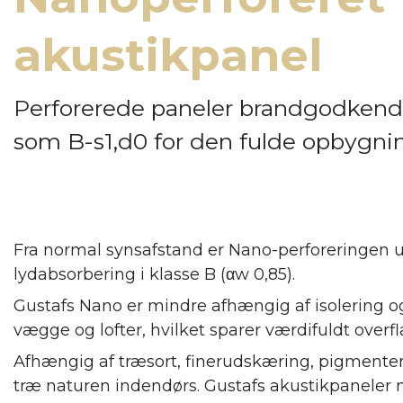
akustikpanel
Perforerede paneler brandgodkend
som B-s1,d0 for den fulde opbygni
Fra normal synsafstand er Nano-perforeringen u
lydabsorbering i klasse B (αw 0,85).
Gustafs Nano er mindre afhængig af isolering og
vægge og lofter, hvilket sparer værdifuldt overfl
Afhængig af træsort, finerudskæring, pigmenter
træ naturen indendørs. Gustafs
akustikpaneler 