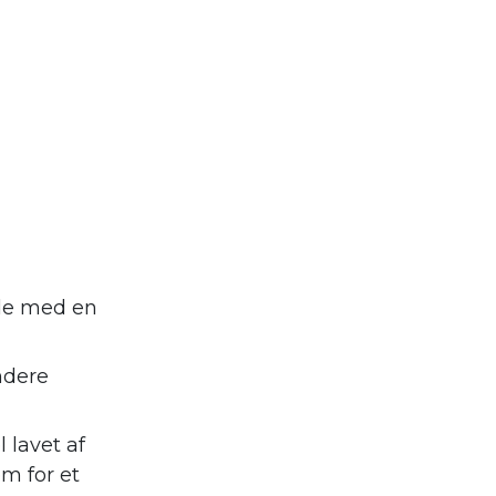
nde med en
ndere
 lavet af
m for et