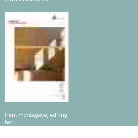
Hent montage­vejledning
her