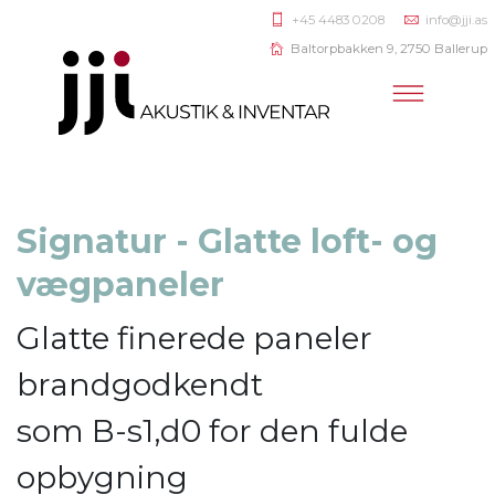
+45 4483 0208
info@jji.as
Baltorpbakken 9, 2750 Ballerup
Signatur - Glatte loft- og
vægpaneler
Glatte finerede paneler
brandgodkendt
som B-s1,d0 for den fulde
opbygning