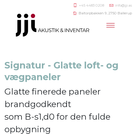
+45 4483 0208
info@jji.as
Baltorpbakken 9, 2750 Ballerup
Signatur - Glatte loft- og
vægpaneler
Glatte finerede paneler
brandgodkendt
som B-s1,d0 for den fulde
opbygning