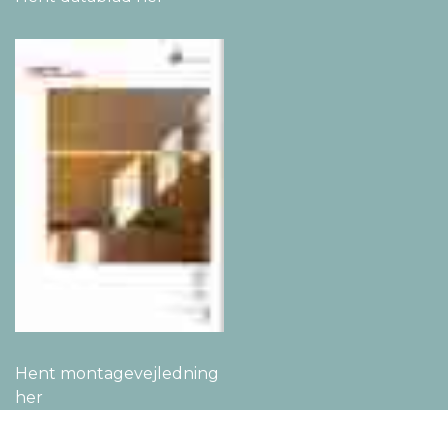
Hent montage­vejledning
her