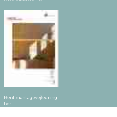
Hent montage­vejledning
her