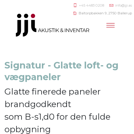
+45 4483 0208
info@jji.as
Baltorpbakken 9, 2750 Ballerup
Signatur - Glatte loft- og
vægpaneler
Glatte finerede paneler
brandgodkendt
som B-s1,d0 for den fulde
opbygning