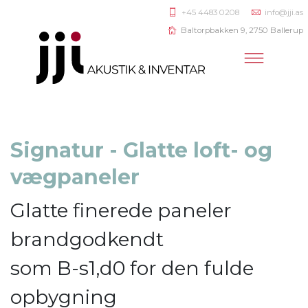
+45 4483 0208
info@jji.as
Baltorpbakken 9, 2750 Ballerup
Signatur - Glatte loft- og
vægpaneler
Glatte finerede paneler
brandgodkendt
som B-s1,d0 for den fulde
opbygning