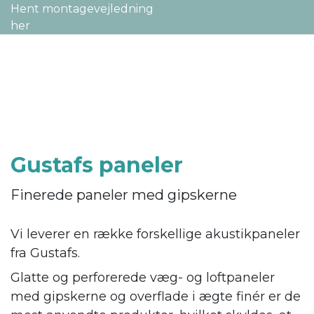
Gustafs paneler
Finerede paneler med gipskerne
Vi leverer en række forskellige akustikpaneler
fra Gustafs.
Glatte og perforerede væg- og loftpaneler
med gipskerne og overflade i ægte finér er de
mest anvendte produkter, hvilket skyldes, at
disse akustikbeklædninger leveres i
brandklasse B-s1,d0 og helt op i A2-s1,d0.