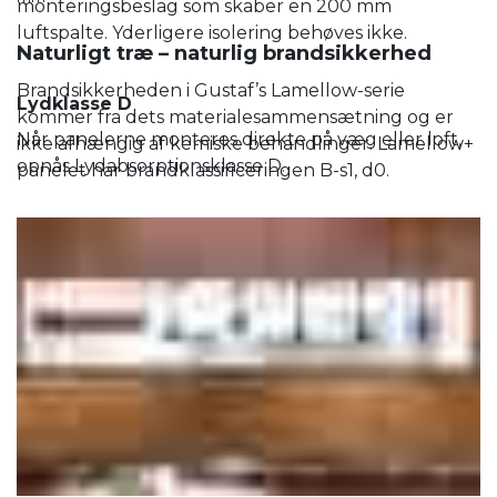
monteringsbeslag som skaber en 200 mm
luftspalte. Yderligere isolering behøves ikke.
Naturligt træ – naturlig brandsikkerhed
Brandsikkerheden i Gustaf’s Lamellow-serie
Lydklasse D
kommer fra dets materialesammensætning og er
Når panelerne monteres direkte på væg eller loft,
ikke afhængig af kemiske behandlinger. Lamellow+
opnås Lydabsorptionsklasse D.
panelet har brandklassificeringen B-s1, d0.