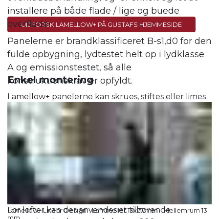
installere på både flade / lige og buede
overflader.
UDFORSK LAMELLOW+ PÅ GUSTAFS HJEMMESIDE
Panelerne er brandklassificeret B-s1,d0 for den
fulde opbygning, lydtestet helt op i lydklasse
A og emissionstestet, så alle
Enkel montering
konstruktionskrav er opfyldt.
Lamellow+ panelerne kan skrues, stiftes eller limes
op.
For loftsinstallation findes et beslag der giver
mulighed for demonterbare paneler.
Lydklasse A
For at opnå lydabsorptionsklasse A for væg, skal der
lægges til 45 mm mineraluld bag panelerne.
For lofter kan der anvendes et tilhørende
Lamellow+ Linear Design - Lammeller 13x27 mm - Mellemrum 13
mm