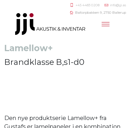
+45 4483 0208
info@jji.as
Baltorpbakken 9, 2750 Ballerup
Lamellow+
Brandklasse B,s1-d0
Den nye produktserie Lamellow+ fra
Gustafs er lamelpaneler i en kombination