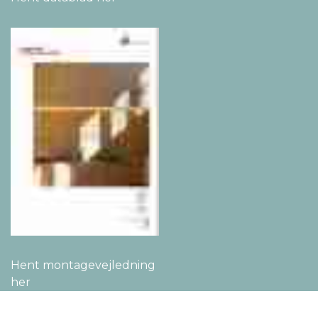
Hent montage­vejledning
her