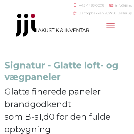
+45 4483 0208
info@jji.as
Baltorpbakken 9, 2750 Ballerup
Signatur - Glatte loft- og
vægpaneler
Glatte finerede paneler
brandgodkendt
som B-s1,d0 for den fulde
opbygning