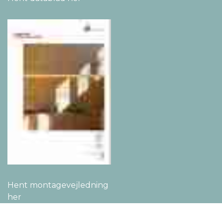
Hent montage­vejledning
her