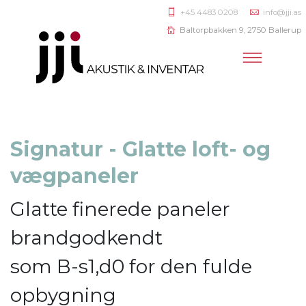
+45 4483 0208
info@jji.as
Baltorpbakken 9, 2750 Ballerup
Signatur - Glatte loft- og
vægpaneler
Glatte finerede paneler
brandgodkendt
som B-s1,d0 for den fulde
opbygning