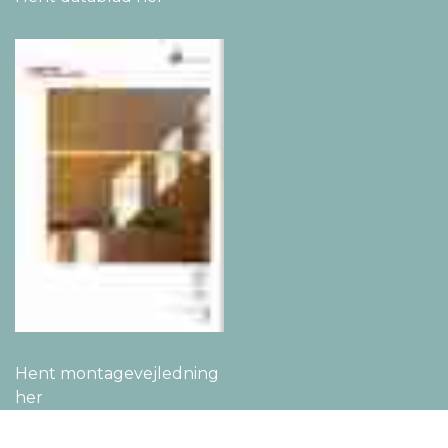
Hent montage­vejledning
her