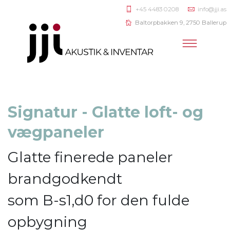
+45 4483 0208
info@jji.as
Baltorpbakken 9, 2750 Ballerup
Signatur - Glatte loft- og
vægpaneler
Glatte finerede paneler
brandgodkendt
som B-s1,d0 for den fulde
opbygning