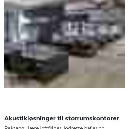
Akustikløsninger til storrumskontorer
Rektangulære loftflåder, lodrette bafler og