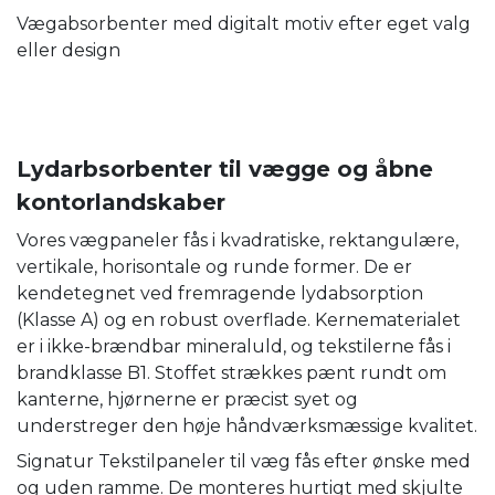
Vægabsorbenter med digitalt motiv efter eget valg
eller design
Lydarbsorbenter til vægge og åbne
kontorlandskaber
Vores vægpaneler fås i kvadratiske, rektangulære,
vertikale, horisontale og runde former. De er
kendetegnet ved fremragende lydabsorption
(Klasse A) og en robust overflade. Kernematerialet
er i ikke-brændbar mineraluld, og tekstilerne fås i
brandklasse B1. Stoffet strækkes pænt rundt om
kanterne, hjørnerne er præcist syet og
understreger den høje håndværksmæssige kvalitet.
Signatur Tekstilpaneler til væg fås efter ønske med
og uden ramme. De monteres hurtigt med skjulte