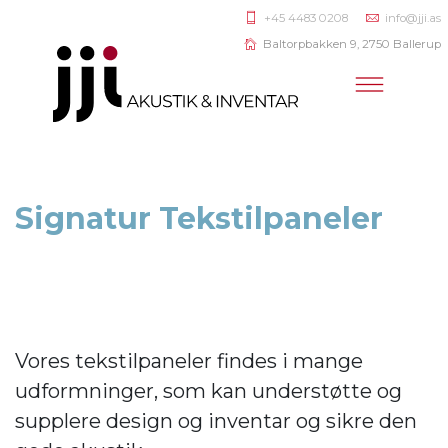
+45 4483 0208
info@jji.as
Baltorpbakken 9, 2750 Ballerup
Signatur Tekstilpaneler
Vores tekstilpaneler findes i mange
udformninger, som kan understøtte og
supplere design og inventar og sikre den