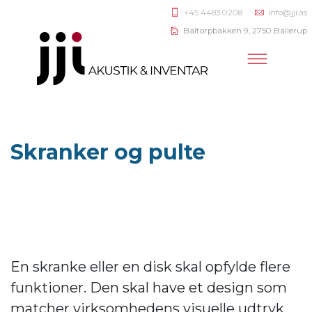
+45 4483 0208
info@jji.as
Baltorpbakken 9, 2750 Ballerup
Skranker og pulte
En skranke eller en disk skal opfylde flere
funktioner. Den skal have et design som
matcher virksomhedens visuelle udtryk,