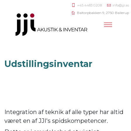
+45 4483 0208
info@jji.as
Baltorpbakken 9, 2750 Ballerup
Udstillingsinventar
Integration af teknik af alle typer har altid
været en af JJI's spidskompetencer.