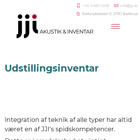
+45 4483 0208
info@jji.as
Baltorpbakken 9, 2750 Ballerup
Udstillingsinventar
Integration af teknik af alle typer har altid
været en af JJI's spidskompetencer.