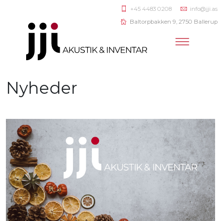
+45 4483 0208
info@jji.as
Baltorpbakken 9, 2750 Ballerup
Nyheder