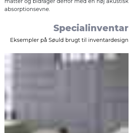
måtter og bidrager derfor med en høj akustisk
absorptionsevne.
Specialinventar
Eksempler på Søuld brugt til inventardesign