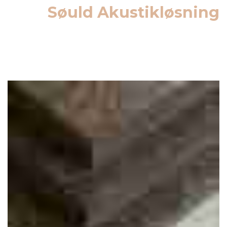
Søuld Akustikløsning