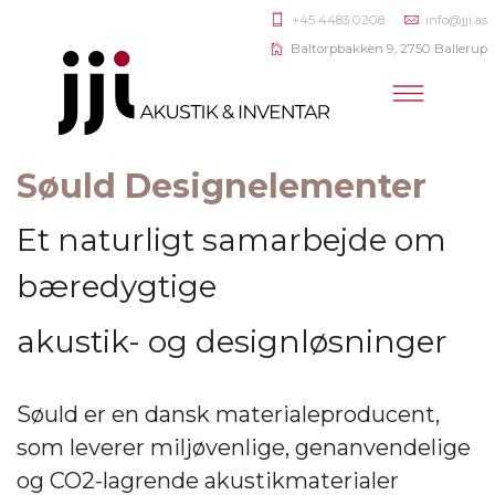
+45 4483 0208
info@jji.as
Baltorpbakken 9, 2750 Ballerup
Søuld Designelementer
Et naturligt samarbejde om
bæredygtige
akustik- og designløsninger
Søuld er en dansk materialeproducent,
som leverer miljøvenlige, genanvendelige
og CO2-lagrende akustikmaterialer