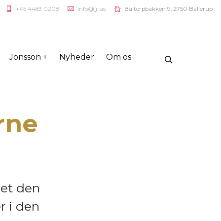
+45 4483 0208
info@jji.as
Baltorpbakken 9, 2750 Ballerup
Jönsson +
Nyheder
Om os
rne
let den
r i den