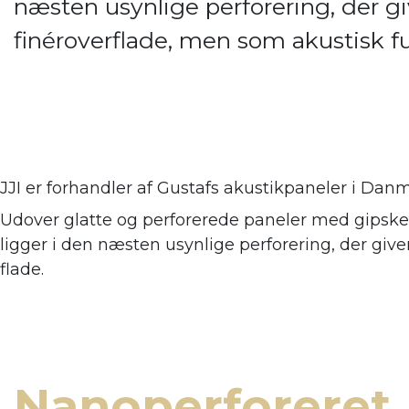
næsten usynlige perforering, der giv
finéroverflade, men som akustisk 
JJI er forhandler af
Gustafs akustikpaneler i Danm
Udover glatte og perforerede paneler med gipsker
ligger i den næsten usynlige perforering, der giv
flade.
Nanoperforeret