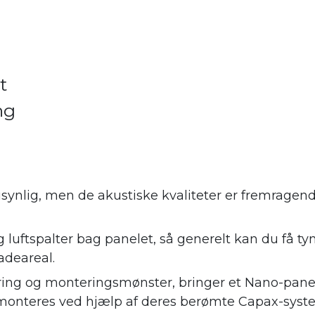
t
ng
synlig, men de akustiske kvaliteter er fremrage
 luftspalter bag panelet, så generelt kan du få ty
adeareal.
ing og monteringsmønster, bringer et Nano-panel
monteres ved hjælp af deres berømte Capax-syste