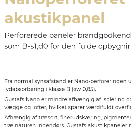
akustikpanel
Perforerede paneler brandgodkend
som B-s1,d0 for den fulde opbygni
Fra normal synsafstand er Nano-perforeringen u
lydabsorbering i klasse B (αw 0,85).
Gustafs Nano er mindre afhængig af isolering og
vægge og lofter, hvilket sparer værdifuldt overfl
Afhængig af træsort, finerudskæring, pigmenter
træ naturen indendørs. Gustafs
akustikpaneler 