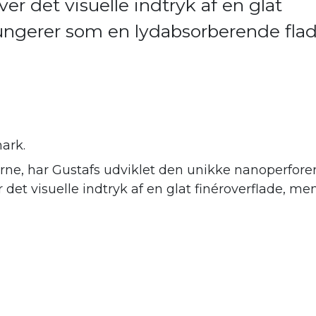
er det visuelle indtryk af en glat
fungerer som en lydabsorberende fla
ark.
ne, har Gustafs udviklet den unikke nanoperforer
er det visuelle indtryk af en glat finéroverflade,