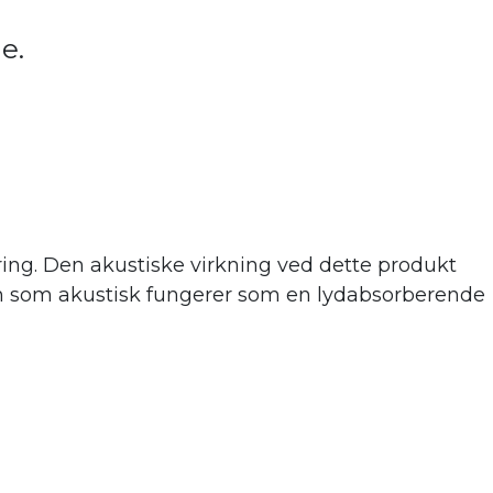
de.
ing. Den akustiske virkning ve
d dette produkt
 men som akustisk fungerer som en lydabsorberende