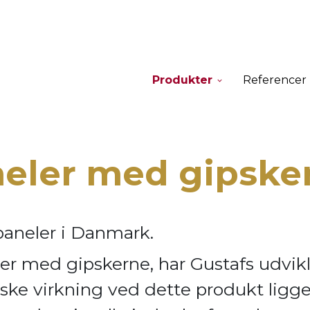
Produkter
Referencer
neler med gipske
paneler i Danmark.
er med gipskerne, har Gustafs udvik
ske virkning ve
d dette produkt ligge