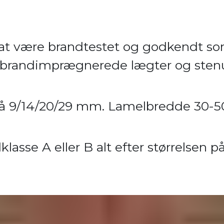
at være brandtestet og godkendt som
ål/brand­imprægnerede lægter og sten
e på 9/14/20/29 mm. Lamelbredde 30
lasse A eller B alt efter størrelsen p