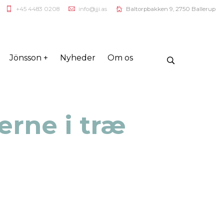
+45 4483 0208
info@jji.as
Baltorpbakken 9, 2750 Ballerup
Jönsson +
Nyheder
Om os
erne i træ