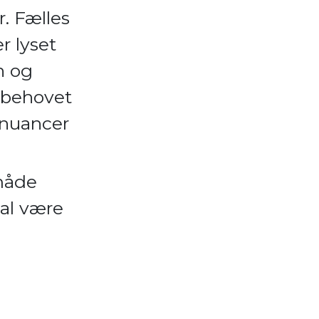
r. Fælles
r lyset
n og
e behovet
e nuancer
 måde
kal være