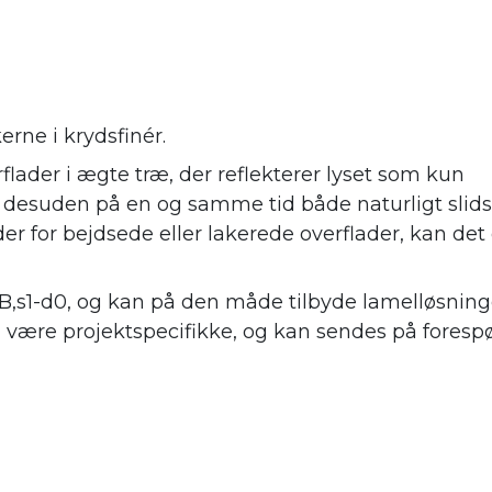
erne i krydsfinér.
flader i ægte træ, der reflekterer lyset som kun
r desuden på en og samme tid både naturligt slid
er for bejdsede eller lakerede overflader, kan det 
 B,s1-d0, og kan på den måde tilbyde lamelløsninge
l være projektspecifikke, og kan sendes på forespø