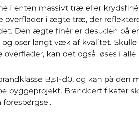
e i enten massivt træ eller krydsfiné
 overflader i ægte træ, der reflektere
det. Den ægte finér er desuden på e
og oser langt væk af kvalitet. Skull
 overflader, kan det også løses i all
l brandklasse B,s1-d0, og kan på den
ype byggeprojekt. Brandcertifikater s
 forespørgsel.