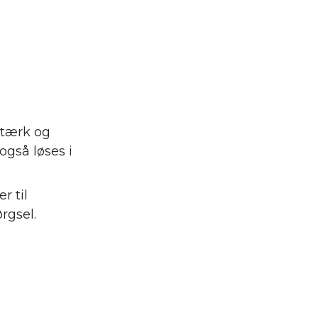
stærk og
også løses i
r til
rgsel.