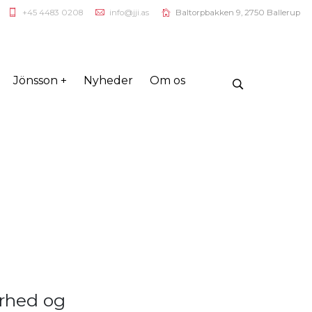
+45 4483 0208
info@jji.as
Baltorpbakken 9, 2750 Ballerup
Jönsson +
Nyheder
Om os
erhed og