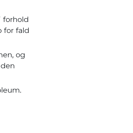
 forhold
 for fald
men, og
nden
noleum.